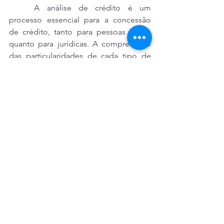
	A análise de crédito é um 
processo essencial para a concessão 
de crédito, tanto para pessoas físicas 
quanto para jurídicas. A compreensão 
das particularidades de cada tipo de 
análise é fundamental para que as 
instituições financeiras possam tomar 
decisões mais acertadas e reduzir os 
riscos de inadimplência. Conceder 
créditos a clientes com bom histórico 
de pagamentos, uma relação 
dívida/renda saudável e documentação 
atualizada é essencial para ambos os 
tipos. Investir em processos rigorosos e 
precisos de avaliação de crédito não só 
ajuda a mitigar riscos, mas também 
contribui para o crescimento 
sustentável das organizações e para a 
estabilidade econômica global. Em um 